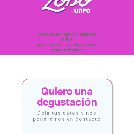
ZOBO es una marca creada por
UNPO
para combatir la crisis de sobre
peso en México
Quiero una
degustaci
ó
n
Deja tus datos y nos
pondremos en contacto