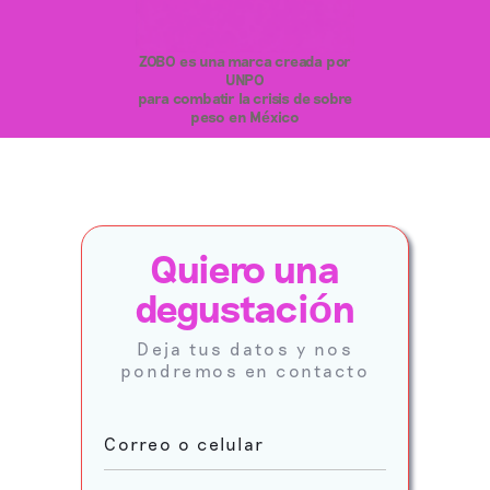
ZOBO es una marca creada por
UNPO
para combatir la crisis de sobre
peso en México
Quiero una
degustaci
ó
n
Deja tus datos y nos
pondremos en contacto