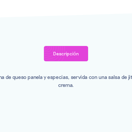
Descripci
ó
n
ena de queso panela y especias, servida con una salsa de j
crema.