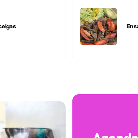
acelgas
Ensa
Agenda